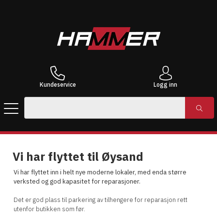
Kundeservice
Logg inn
Vi har flyttet til Øysand
Vi har flyttet inn i helt nye moderne lokaler, med enda større
verksted og god kapasitet for reparasjoner.
Det er god plass til parkering av tilhengere for reparasjon rett
utenfor butikken som før.