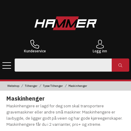
Kundeservice
Logg inn
Webshop
Tilhenger
Tysse Tilhenger
Maskinhenger
Maskinhenger
Maskinhengere er lagd for deg som skal transportere
gravemaskiner eller andre små maskiner. Maskinhengere er
lavbygde, de ligger godt på veien og har gode kjøreegenskaper.
Maskinhengere får du i 2 varrianter, pro+ og xtreme.