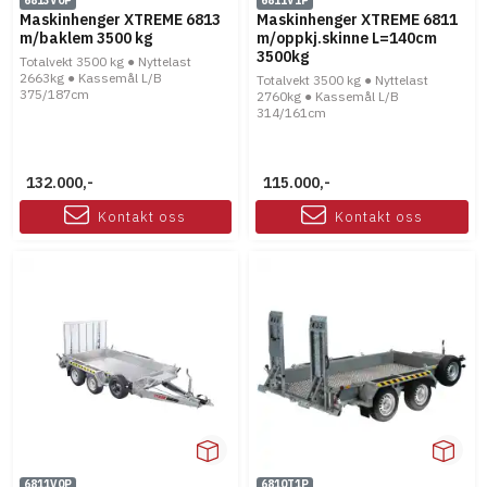
6813V0P
6811V1P
Maskinhenger XTREME 6813
Maskinhenger XTREME 6811
m/baklem 3500 kg
m/oppkj.skinne L=140cm
3500kg
Totalvekt 3500 kg ● Nyttelast
2663kg ● Kassemål L/B
Totalvekt 3500 kg ● Nyttelast
375/187cm
2760kg ● Kassemål L/B
314/161cm
132.000,-
115.000,-
Kontakt oss
Kontakt oss
6811V0P
6810T1P