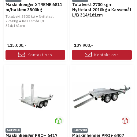
Maskinhenger XTREME 6811
Totalvekt 2700 kg ●
m/baklem 3500kg
Nyttelast 2010kg ● Kassemål
L/B 314/161cm
Totalvekt 3500 kg ● Nyttelast
2760kg ● Kassemål L/B
314/161cm
115.000,-
107.900,-
Kontakt oss
Kontakt oss
6417V00
6407V00
Maskinhenger PRO+ 6417
Maskinhenger PRO+ 6407