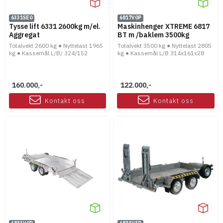
6331SE0
6817V0P
Tysse lift 6331 2600kg m/el.
Maskinhenger XTREME 6817
Aggregat
BT m /baklem 3500kg
Totalvekt 2600 kg ● Nyttelast 1965
Totalvekt 3500 kg ● Nyttelast 2805
kg ● Kassemål L/B/ 324/152
kg ● Kassemål L/B 314x161x28
160.000,-
122.000,-
Kontakt oss
Kontakt oss