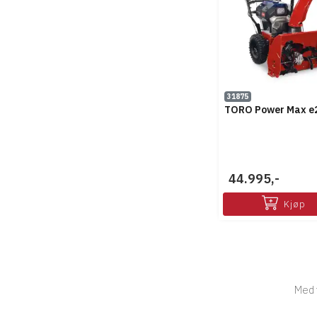
31875
TORO Power Max e
44.995,-
Kjøp
Med f