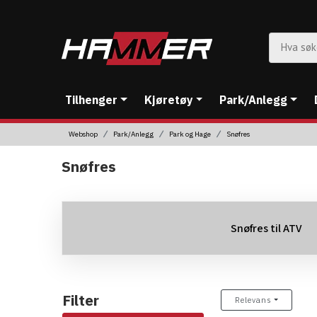
Tilhenger
Kjøretøy
Park/Anlegg
Webshop
Park/Anlegg
Park og Hage
Snøfres
Snøfres
Snøfres til ATV
Filter
Relevans