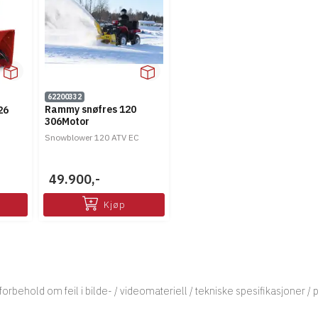
62200332
Rammy snøfres 120
26
306Motor
Snowblower 120 ATV EC
49.900,-
Kjøp
orbehold om feil i bilde- / videomateriell / tekniske spesifikasjoner / p