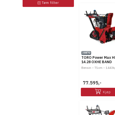
Tøm filter
38870
TORO Power Max H
14.28 OXHE BAND
Bensin – 71cm – 1443k
77.595,-
Kjøp