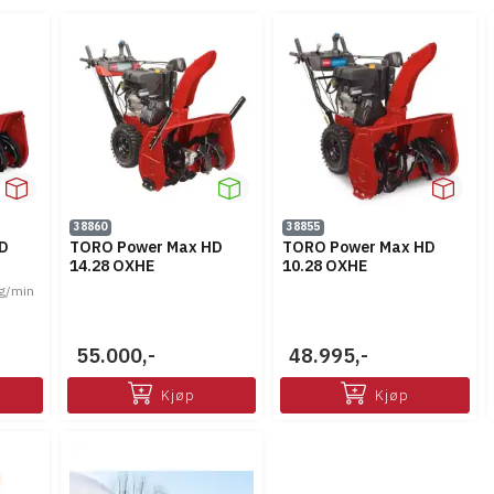
38860
38855
D
TORO Power Max HD
TORO Power Max HD
14.28 OXHE
10.28 OXHE
g/min
55.000,-
48.995,-
Kjøp
Kjøp