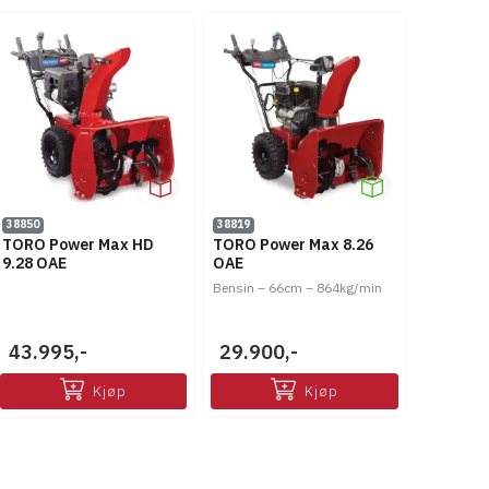
38850
38819
TORO Power Max HD
TORO Power Max 8.26
9.28 OAE
OAE
Bensin – 66cm – 864kg/min
43.995,-
29.900,-
Kjøp
Kjøp