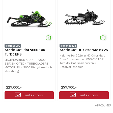
acriot9000
achcx85826
Arctic Cat Riot 9000 146
Arctic Cat HCX 858 146 MY26
Turbo EPS
Helt nye for 2026 er HCX (for Hard
Core Extreme) med 858-MOTOR.
LEGENDARISK KRAFT – 9000-
Totakts-Cat-snøscootere i
SERIEN C-TEC4 TURBOLADERT
Catalyst-chassis.
MOTOR: Riot 9000 Utstyrt med vår
største og...
219.000,-
259.900,-
Kontakt oss
Kontakt oss
6 PRODUKTER