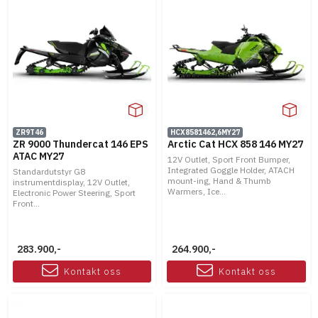
ZR9T46
HCX8581462,6MY27
ZR 9000 Thundercat 146 EPS
Arctic Cat HCX 858 146 MY27
ATAC MY27
12V Outlet, Sport Front Bumper,
Integrated Goggle Holder, ATACH
Standardutstyr G8
mount-ing, Hand & Thumb
instrumentdisplay, 12V Outlet,
Warmers, Ice...
Electronic Power Steering, Sport
Front...
283.900,-
264.900,-
Kontakt oss
Kontakt oss