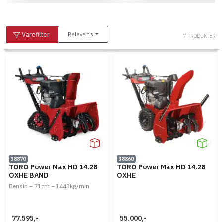
Varefilter
Relevans
7 PRODUKTER
38870
38860
TORO Power Max HD 14.28
TORO Power Max HD 14.28
OXHE BAND
OXHE
Bensin – 71cm – 1443kg/min
77.595,-
55.000,-