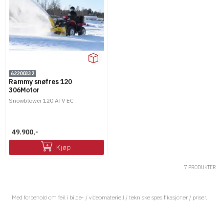
62200332
Rammy snøfres 120
306Motor
Snowblower 120 ATV EC
49.900,-
Kjøp
7 PRODUKTER
Med forbehold om feil i bilde- / videomateriell / tekniske spesifikasjoner / priser.