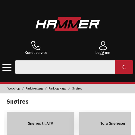
Kundeservice
Logg inn
Webshop
Park/Anlegg
Park og Hage
Snøfres
Snøfres
Snøfres til ATV
Toro Snøfreser