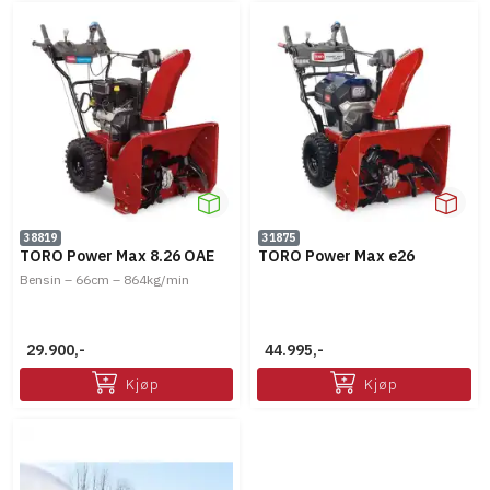
38819
31875
TORO Power Max 8.26 OAE
TORO Power Max e26
Bensin – 66cm – 864kg/min
29.900,-
44.995,-
Kjøp
Kjøp