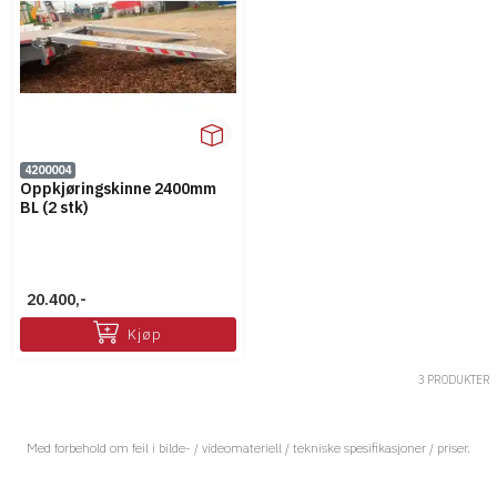
4200004
Oppkjøringskinne 2400mm
BL (2 stk)
20.400,-
Kjøp
3 PRODUKTER
Med forbehold om feil i bilde- / videomateriell / tekniske spesifikasjoner / priser.