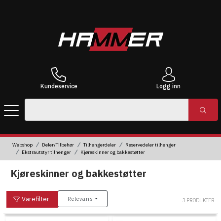
Kundeservice
Logg inn
Webshop
Deler/Tilbehør
Tilhengerdeler
Reservedeler tilhenger
Ekstrautstyr tilhenger
Kjøreskinner og bakkestøtter
Kjøreskinner og bakkestøtter
Varefilter
Relevans
3 PRODUKTER